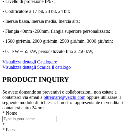
• Livello di protezione IP67;
• Codificatore a 17 bit, 23 bit, 24 bit;
• Inerzia bassa, Inerzia media, Inerzia alta;
• Flangia 40mm~260mm, flangia superiore personalizzata;
• 1500 giri/min, 2000 giri/min, 2500 giri/min, 3000 giri/min;
• 0,1 kW～55 kW, personalizzato fino a 250 kW;
Visualizza dettagli
Catalogare
Visualizza dettagli
Scarica il catalogo
PRODUCT
INQUIRY
Se avete domande su preventivi o collaborazioni, non esitate a
contattarci via email a
oltremare@veichi com
oppure utilizzare il
seguente modulo di richiesta. Il nostro rappresentante di vendita ti
contatterà entro 24 ore.
*
Nome
*
*
Paese