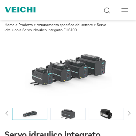
Attiva
navig
Home
>
Prodotto
>
Azionamento specifico del settore
>
Servo
idraulico
> Servo idraulico integrato EHS100
Servo idraulico integrato