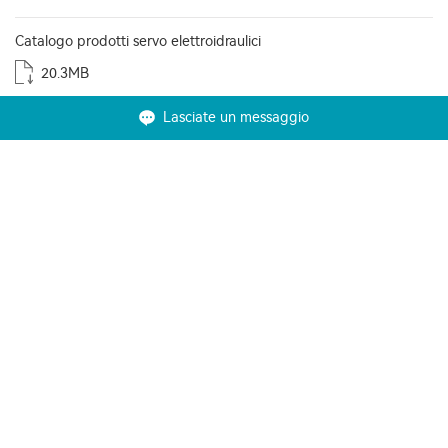
Catalogo prodotti servo elettroidraulici
20.3MB
Lasciate un messaggio
Solutions