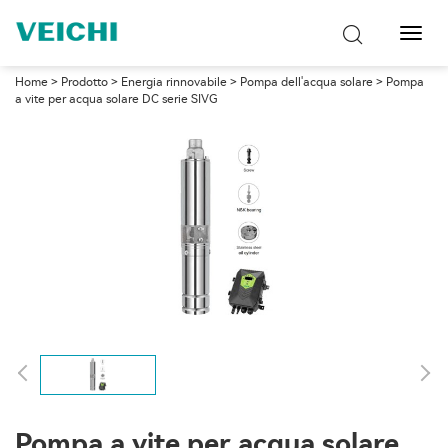
Attiva
navig
Home
>
Prodotto
>
Energia rinnovabile
>
Pompa dell'acqua solare
> Pompa
a vite per acqua solare DC serie SIVG
Pompa a vite per acqua solare