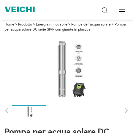
Attiva
navig
Home
>
Prodotto
>
Energia rinnovabile
>
Pompa dell'acqua solare
> Pompa
per acqua solare DC serie SIVP con girante in plastica
Pompa per acqua solare DC