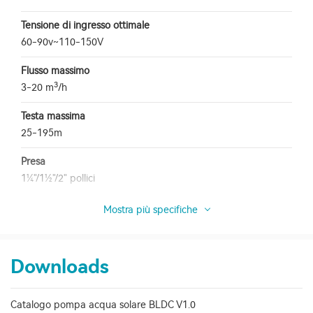
Tensione di ingresso ottimale
60-90v~110-150V
Flusso massimo
3
3-20 m
/h
Testa massima
25-195m
Presa
1¼"/1½"/2" pollici
Mostra più specifiche
Downloads
Catalogo pompa acqua solare BLDC V1.0