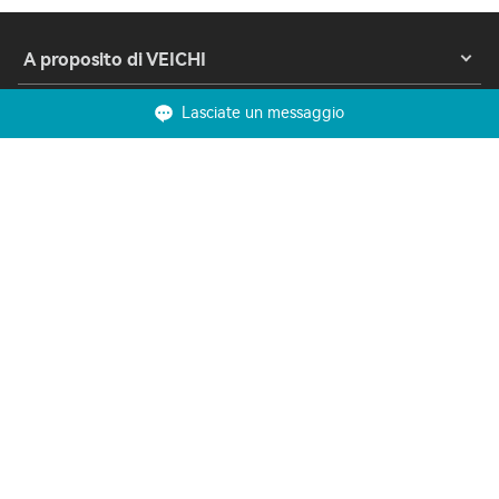
A proposito di VEICHI
Lasciate un messaggio
Prodotti
Soluzioni
Supporto
Contattaci
Copyright 2023 © Suzhou VEICHI Electric Co., Ltd. Tutti i diritti riservati.
Privacy
Termini di utilizzo
Biscotti