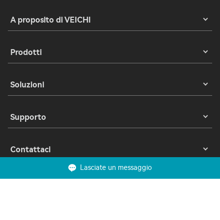
A proposito di VEICHI
Prodotti
Soluzioni
Supporto
Contattaci
Lasciate un messaggio
Copyright 2023 © Suzhou VEICHI Electric Co., Ltd. Tutti i diritti riservati.
Privacy
Termini di utilizzo
Biscotti