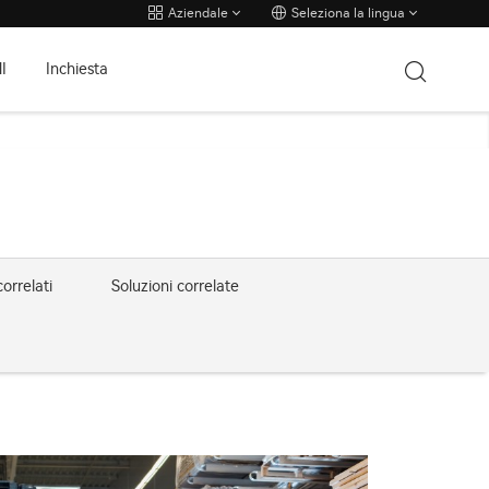
Aziendale
Seleziona la lingua
I
Inchiesta
orrelati
Soluzioni correlate