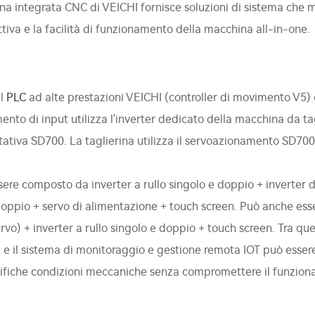
na integrata CNC di VEICHI fornisce soluzioni di sistema che m
ttiva e la facilità di funzionamento della macchina all-in-one.
il
PLC
ad alte prestazioni VEICHI (controller di movimento V5) c
ento di input utilizza l'inverter dedicato della macchina da ta
tiva SD700. La taglierina utilizza il servoazionamento SD700 
sere composto da inverter a rullo singolo e doppio + inverter 
 doppio + servo di alimentazione + touch screen. Può anche es
rvo) + inverter a rullo singolo e doppio + touch screen. Tra ques
I e il sistema di monitoraggio e gestione remota IOT può essere 
cifiche condizioni meccaniche senza compromettere il funziona