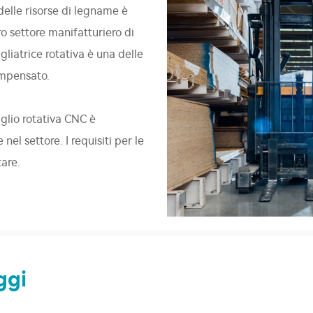
 delle risorse di legname è
o settore manifatturiero di
gliatrice rotativa è una delle
ompensato.
aglio rotativa CNC è
el settore. I requisiti per le
are.
ggi